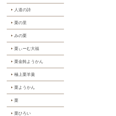
人道の詩
栗の里
みの栗
栗ぃーむ大福
栗金飩ようかん
極上栗羊羹
栗ようかん
栗
栗ひろい