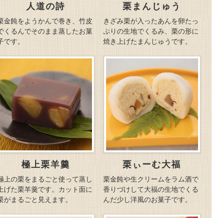
人道の詩
栗まんじゅう
栗金飩をようかんで巻き、竹皮
きざみ栗が入ったあんを卵たっ
でくるんでそのまま蒸したお菓
ぷりの生地でくるみ、栗の形に
子です。
焼き上げたまんじゅうです。
極上栗羊羹
栗ぃーむ大福
極上の栗をまるごと使って蒸し
栗金飩や生クリームをラム酒で
上げた栗羊羹です。カット面に
香りづけして大福の生地でくる
栗がまるごと見えます。
んだ少し洋風のお菓子です。