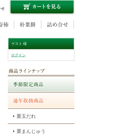
ゲスト 様
ログイン
栗玉だれ
栗まんじゅう