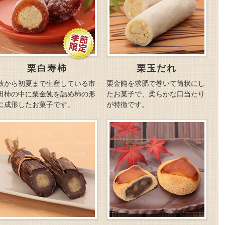
栗白寿柿
栗玉だれ
秋から初夏まで生産している市
栗金飩を求肥で巻いて筒状にし
田柿の中に栗金飩を詰め柿の形
たお菓子で、柔らかな口当たり
に成形したお菓子です。
が特徴です。